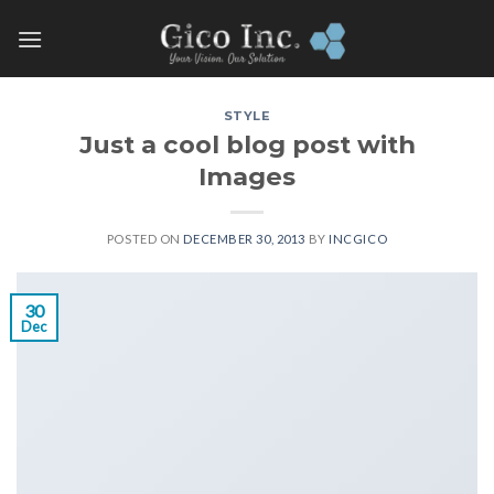
Skip
to
content
STYLE
Just a cool blog post with
Images
POSTED ON
DECEMBER 30, 2013
BY
INCGICO
30
Dec